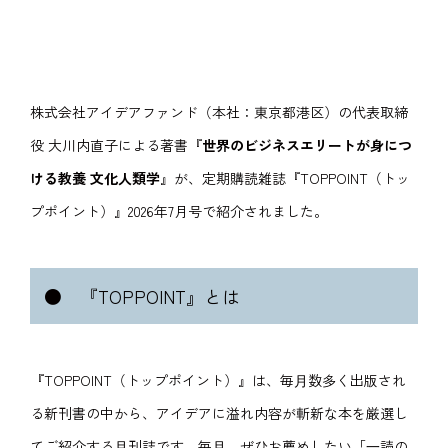
株式会社アイデアファンド（本社：東京都港区）の代表取締
役 大川内直子による著書『
世界のビジネスエリートが身につ
ける教養 文化人類学
』が、定期購読雑誌『TOPPOINT（トッ
プポイント）』
2026年7月号で紹介されました。
●
『TOPPOINT』とは
『TOPPOINT（トップポイント）』は、毎⽉数多く出版され
る新刊書の中から、アイデアに溢れ内容が斬新な本を厳選し
てご紹介する⽉刊誌です。毎⽉、ぜひお薦めしたい「⼀読の