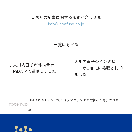
こちらの記事に関するお問い合わせ先
info@ideafund.co.jp
一覧にもどる
大川内直子のインタビ
大川内直子が株式会社
ューがUNITEに掲載され
MiDATAで講演しました
ました
日経クロストレンドでアイデアファンドの取組みが紹介されまし
TOP
NEWS
た